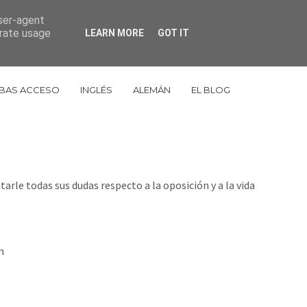
user-agent
653 998 848
cestudiosorbe@gmail.com
erate usage
LEARN MORE
GOT IT
BAS ACCESO
INGLÉS
ALEMÁN
EL BLOG
rle todas sus dudas respecto a la oposición y a la vida
n