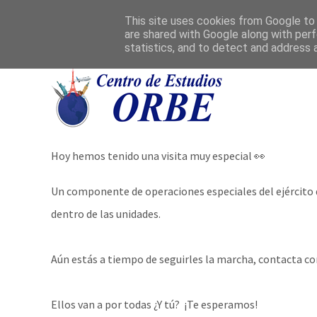
This site uses cookies from Google to d
are shared with Google along with perf
statistics, and to detect and address 
Hoy hemos tenido una visita muy especial 👀
Un componente de operaciones especiales del ejército d
dentro de las unidades.
Aún estás a tiempo de seguirles la marcha, contacta c
Ellos van a por todas ¿Y tú?
¡Te esperamos!