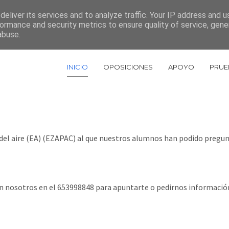
eliver its services and to analyze traffic. Your IP address and 
967 522 448
ormance and security metrics to ensure quality of service, gen
abuse.
INICIO
OPOSICIONES
APOYO
PRUE
el aire (EA) (EZAPAC) al que nuestros alumnos han podido pregunta
on nosotros en el 653998848 para apuntarte o pedirnos informació